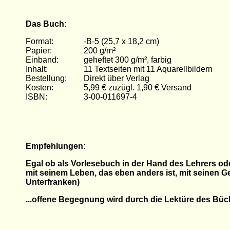
Das Buch:
Format:
-B-5 (25,7 x 18,2 cm)
Papier:
200 g/m²
Einband:
geheftet 300 g/m², farbig
Inhalt:
11 Textseiten mit 11 Aquarellbildern
Bestellung:
Direkt über Verlag
Kosten:
5,99 € zuzügl. 1,90 € Versand
ISBN:
3-00-011697-4
Empfehlungen:
Egal ob als Vorlesebuch in der Hand des Lehrers od
mit seinem Leben, das eben anders ist, mit seinen G
Unterfranken)
...offene Begegnung wird durch die Lektüre des Büch